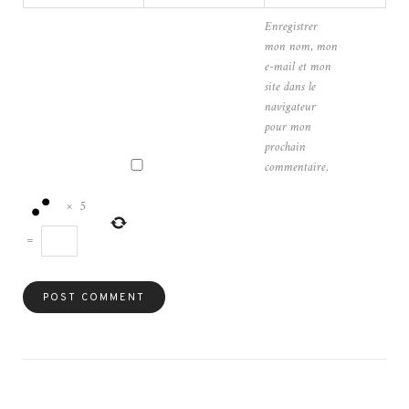
Enregistrer
mon nom, mon
e-mail et mon
site dans le
navigateur
pour mon
prochain
commentaire.
×
5
=