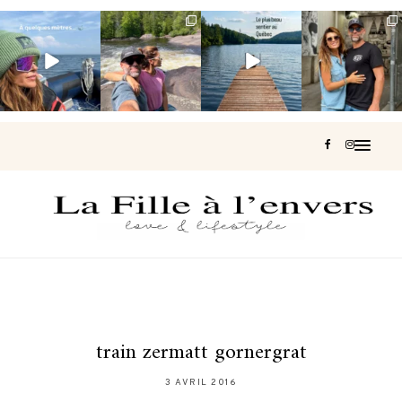
Voir une baleine
Les Laurentides,
Et si je te disais
Montréal, une
en photo, c’est
le Québec
qu’il existe un
très belle
impressionnant
version nature.
sentier où tu
...
surprise 🇨🇦
🐋
...
...
127
37
J’ai
...
206
51
318
47
453
33
train zermatt gornergrat
3 AVRIL 2016