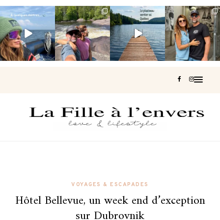
Voir une baleine
Les Laurentides,
Et si je te disais
Montréal, une
en photo, c’est
le Québec
qu’il existe un
très belle
impressionnant
version nature.
sentier où tu
...
surprise 🇨🇦
🐋
...
...
125
37
J’ai
...
181
49
307
47
441
31
VOYAGES & ESCAPADES
Hôtel Bellevue, un week end d’exception
sur Dubrovnik