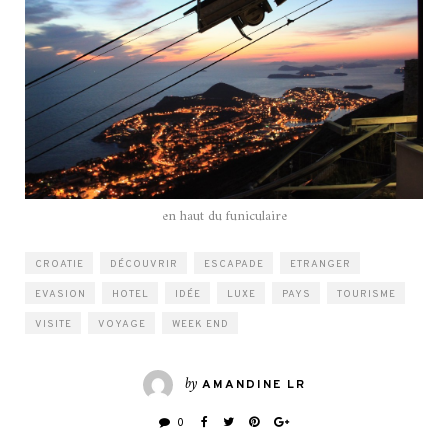
en haut du funiculaire
CROATIE
DÉCOUVRIR
ESCAPADE
ETRANGER
EVASION
HOTEL
IDÉE
LUXE
PAYS
TOURISME
VISITE
VOYAGE
WEEK END
by
AMANDINE LR
0