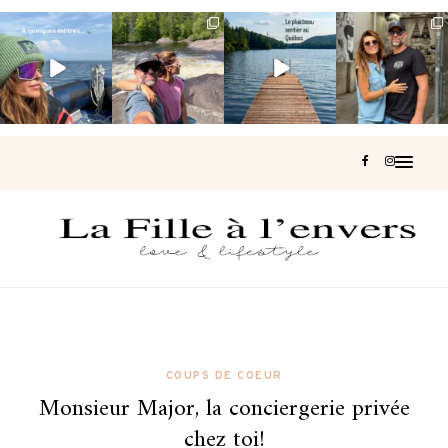
Voir une baleine
Les Laurentides,
Et si je te disais
Montréal, une
en photo, c’est
le Québec
qu’il existe un
très belle
impressionnant
version nature.
sentier où tu
...
surprise 🇨🇦
🐋
...
...
127
37
J’ai
...
203
51
313
47
446
33
COUPS DE COEUR
Monsieur Major, la conciergerie privée
chez toi!