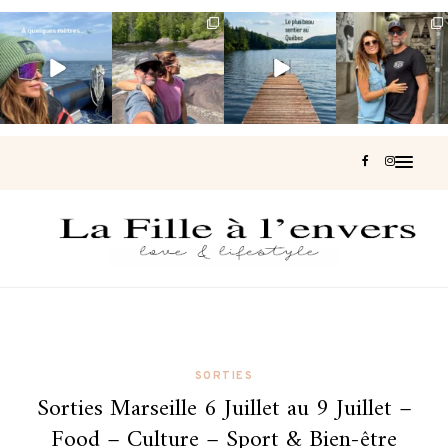
Voir une baleine
Les Laurentides,
Et si je te disais
Montréal, une
en photo, c’est
le Québec
qu’il existe un
très belle
impressionnant
version nature.
sentier où tu
...
surprise 🇨🇦
🐋
...
...
126
37
J’ai
...
190
49
308
47
442
33
SORTIES
Sorties Marseille 6 Juillet au 9 Juillet –
Food – Culture – Sport & Bien-être