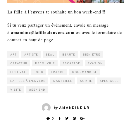
La Fille à l’envers
te souhaite un bon week-end !!!
Si tu veux partager un évènement, envoie un message
à
amandine@lafillealenvers.com
ou avec le formulaire de
contact en haut de page.
ART
ARTISTE
BEAU
BEAUTÉ
BIEN-ÊTRE
CRÉATEUR
DÉCOUVRIR
ESCAPADE
EVASION
FESTIVAL
FOOD
FRANCE
GOURMANDISE
LA FILLE À L'ENVERS
MARSEILLE
SORTIE
SPECTACLE
VISITE
WEEK END
by
AMANDINE LR
0