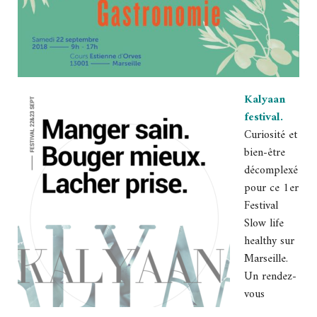
Kalyaan
festival.
Curiosité et
bien-être
décomplexé
pour ce 1er
Festival
Slow life
healthy sur
Marseille.
Un rendez-
vous