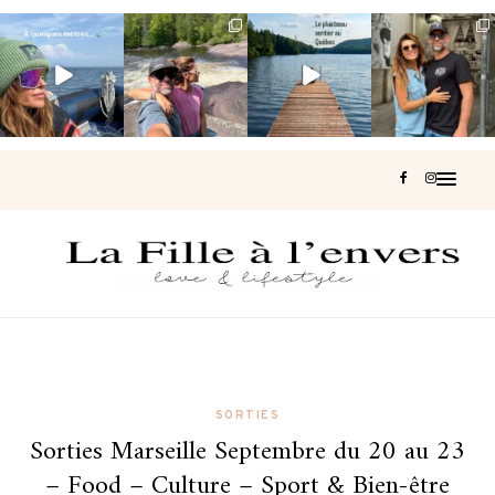
Voir une baleine
Les Laurentides,
Et si je te disais
Montréal, une
en photo, c’est
le Québec
qu’il existe un
très belle
impressionnant
version nature.
sentier où tu
...
surprise 🇨🇦
🐋
...
...
127
37
J’ai
...
199
51
311
47
444
33
SORTIES
Sorties Marseille Septembre du 20 au 23
– Food – Culture – Sport & Bien-être