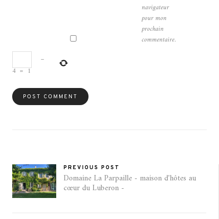
navigateur
pour mon
prochain
commentaire.
−
4
=
1
PREVIOUS POST
Domaine La Parpaille - maison d'hôtes au
cœur du Luberon -