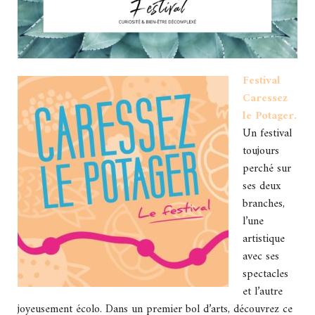
Festival
Caressez
le Potager
.
Un festival
toujours
perché sur
ses deux
branches,
l’une
artistique
avec ses
spectacles
et l’autre
joyeusement écolo. Dans un premier bol d’arts, découvrez ce