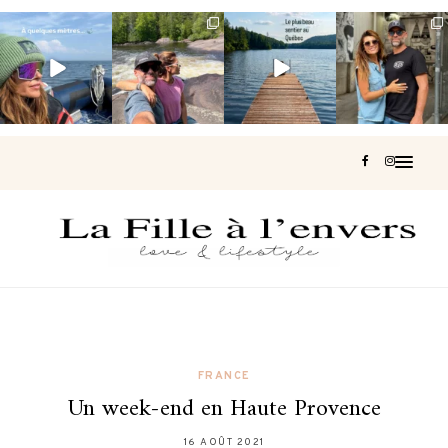
Voir une baleine
Les Laurentides,
Et si je te disais
Montréal, une
en photo, c’est
le Québec
qu’il existe un
très belle
impressionnant
version nature.
sentier où tu
...
surprise 🇨🇦
🐋
...
...
127
37
J’ai
...
203
51
314
47
450
33
FRANCE
Un week-end en Haute Provence
16 AOÛT 2021