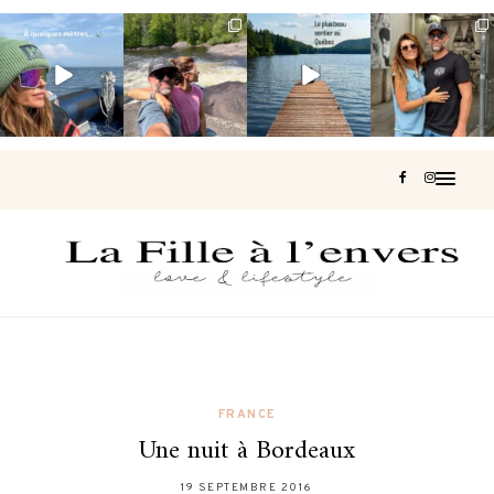
Voir une baleine
Les Laurentides,
Et si je te disais
Montréal, une
en photo, c’est
le Québec
qu’il existe un
très belle
impressionnant
version nature.
sentier où tu
...
surprise 🇨🇦
🐋
...
...
127
37
J’ai
...
206
51
318
47
453
33
FRANCE
Une nuit à Bordeaux
19 SEPTEMBRE 2016