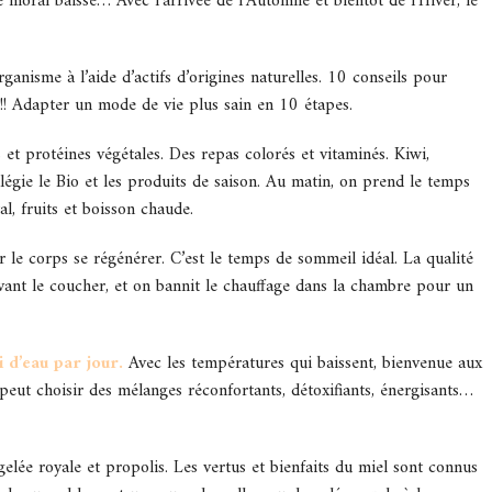
le moral baisse… Avec l’arrivée de l’Automne et bientôt de l’Hiver, le
ganisme à l’aide d’actifs d’origines naturelles. 10 conseils pour
!!! Adapter un mode de vie plus sain en 10 étapes.
 et protéines végétales. Des repas colorés et vitaminés. Kiwi,
vilégie le Bio et les produits de saison. Au matin, on prend le temps
al, fruits et boisson chaude.
r le corps se régénérer. C’est le temps de sommeil idéal. La qualité
avant le coucher, et on bannit le chauffage dans la chambre pour un
 d’eau par jour.
Avec les températures qui baissent, bienvenue aux
peut choisir des mélanges réconfortants, détoxifiants, énergisants…
 gelée royale et propolis. Les vertus et bienfaits du miel sont connus