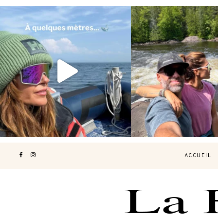
Voir une baleine en photo, c’est
Les Laurentides, le Qué
impressionnant 🐋
...
nature.
...
196
51
309
4
ACCUEIL