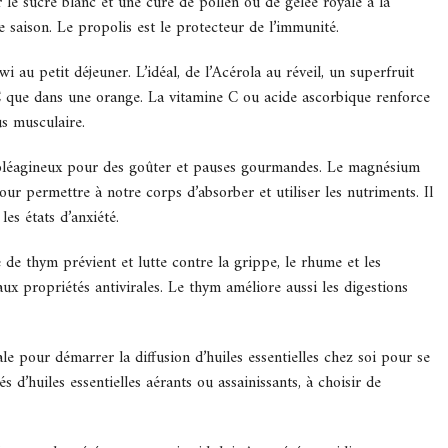
e sucre blanc et une cure de pollen ou de gelée royale à la
 saison. Le propolis est le protecteur de l’immunité.
au petit déjeuner. L’idéal, de l’Acérola au réveil, un superfruit
C que dans une orange. La vitamine C ou acide ascorbique renforce
us musculaire.
 oléagineux pour des goûter et pauses gourmandes. Le magnésium
our permettre à notre corps d’absorber et utiliser les nutriments. Il
es états d’anxiété.
ne de thym prévient et lutte contre la grippe, le rhume et les
 aux propriétés antivirales. Le thym améliore aussi les digestions
le pour démarrer la diffusion d’huiles essentielles chez soi pour se
 d’huiles essentielles aérants ou assainissants, à choisir de