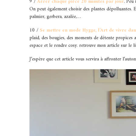
9 /
Aérer chaque pièce 20 minutes par jour
. Peu 
On peut également choisir des plantes dépolluantes. Ell
palmier, gerbera, azalée,…
10 /
Se mettre en mode Hygge, l’Art de vivre dan
plaid, des bougies, des moments de détente propices au
espace et le rendre cosy. retrouve mon article sur le l
J’espère que cet article vous servira à affronter l’auto