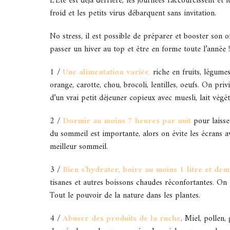
L’Eté est déjà derrière, les journées raccourcissent et 
froid et les petits virus débarquent sans invitation.
No stress, il est possible de préparer et booster son or
passer un hiver au top et être en forme toute l’année 
1 /
Une alimentation variée
,
riche en fruits, légumes
orange, carotte, chou, brocoli, lentilles, oeufs. On pri
d’un vrai petit déjeuner copieux avec muesli, lait végét
2 /
Dormir au moins 7 heures par nuit
pour laisse
du sommeil est importante, alors on évite les écrans 
meilleur sommeil.
3 /
Bien s’hydrater, boire au moins 1 litre et demi
tisanes et autres boissons chaudes réconfortantes. On 
Tout le pouvoir de la nature dans les plantes.
4 /
Abuser des produits de la ruche
. Miel, pollen,