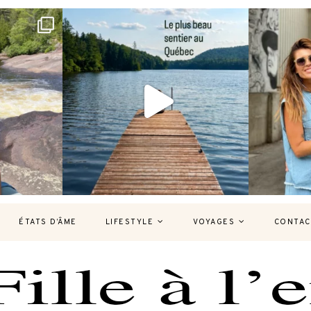
bec version
Et si je te disais qu’il existe un sentier où
Montréal, un
tu
...
126
37
7
ÉTATS D’ÂME
LIFESTYLE
VOYAGES
CONTAC