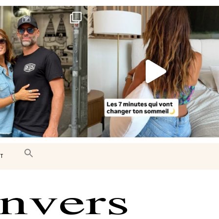
e très belle surprise 🇨🇦
Le sommeil est essentiel à notre bien-
être… et
...
J’ai
...
102
14
442
33
T