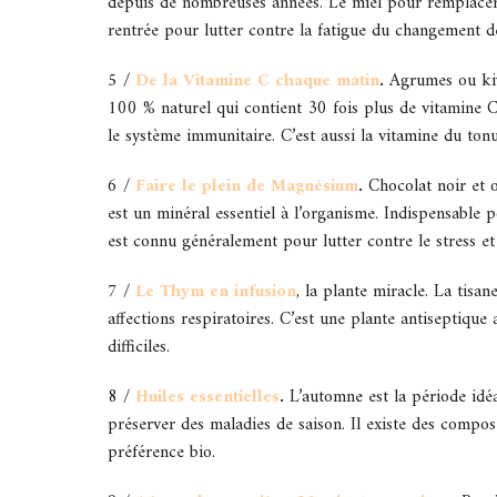
depuis de nombreuses années. Le miel pour remplacer l
rentrée pour lutter contre la fatigue du changement de
5 /
De la Vitamine C chaque matin
.
Agrumes ou kiwi 
100 % naturel qui contient 30 fois plus de vitamine 
le système immunitaire. C’est aussi la vitamine du ton
6 /
Faire le plein de Magnésium
.
Chocolat noir et
est un minéral essentiel à l’organisme. Indispensable p
est connu généralement pour lutter contre le stress et l
7 /
Le Thym en infusion
, la plante miracle. La tisa
affections respiratoires. C’est une plante antiseptique
difficiles.
8 /
Huiles essentielles
.
L’automne est la période idéa
préserver des maladies de saison. Il existe des composés
préférence bio.