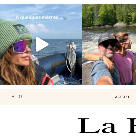
Voir une baleine en photo, c’est
Les Laurentides, le Qué
impressionnant 🐋
...
nature.
...
181
49
307
4
ACCUEIL