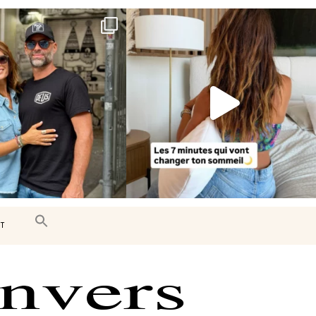
e très belle surprise 🇨🇦
Le sommeil est essentiel à notre bien-
être… et
...
J’ai
...
102
14
441
31
T