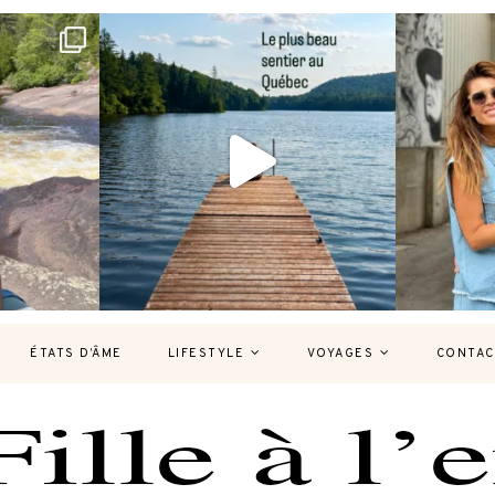
bec version
Et si je te disais qu’il existe un sentier où
Montréal, un
tu
...
125
37
7
ÉTATS D’ÂME
LIFESTYLE
VOYAGES
CONTAC