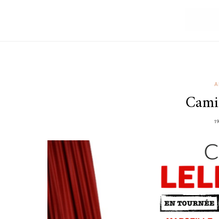
A
Camil
1