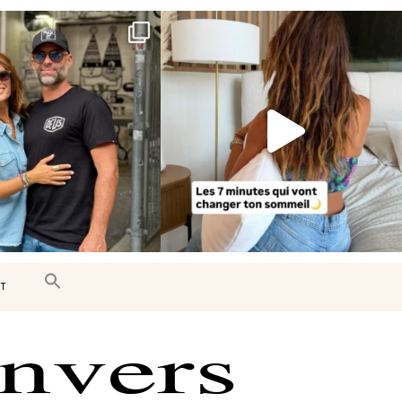
e très belle surprise 🇨🇦
Le sommeil est essentiel à notre bien-
être… et
...
J’ai
...
102
14
442
33
T