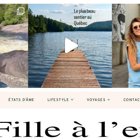
bec version
Et si je te disais qu’il existe un sentier où
Montréal, un
tu
...
126
37
7
ÉTATS D’ÂME
LIFESTYLE
VOYAGES
CONTAC