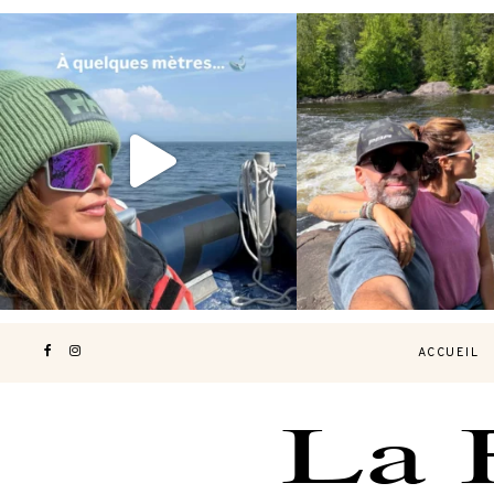
Voir une baleine en photo, c’est
Les Laurentides, le Qué
impressionnant 🐋
...
nature.
...
190
49
308
4
ACCUEIL