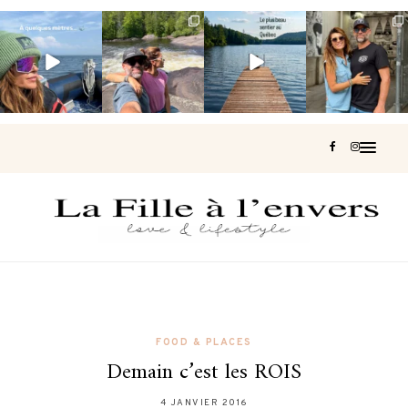
Voir une baleine
Les Laurentides,
Et si je te disais
Montréal, une
en photo, c’est
le Québec
qu’il existe un
très belle
impressionnant
version nature.
sentier où tu
...
surprise 🇨🇦
🐋
...
...
126
37
J’ai
...
190
49
308
47
442
33
FOOD & PLACES
Demain c’est les ROIS
4 JANVIER 2016