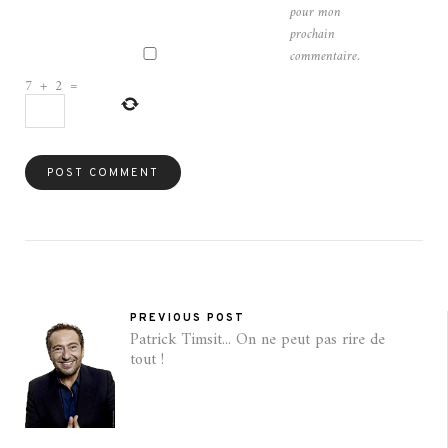
pour mon
prochain
commentaire.
7
+
2
=
PREVIOUS POST
Patrick Timsit... On ne peut pas rire de
tout !