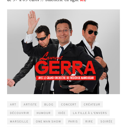
de 59 à 65 euros // Billetterie en ligne
ici
)
ART
ARTISTE
BLOG
CONCERT
CRÉATEUR
DÉCOUVRIR
HUMOUR
IDÉE
LA FILLE À L'ENVERS
MARSEILLE
ONE MAN SHOW
PARIS
RIRE
SOIRÉE