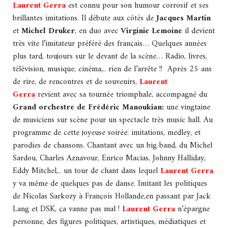
Laurent Gerra
est connu pour son humour corrosif et ses
brillantes imitations. Il débute aux côtés de
Jacques Martin
et
Michel Druker
, en duo avec
Virginie Lemoine
il devient
très vite l’imitateur préféré des français… Quelques années
plus tard, toujours sur le devant de la scène… Radio, livres,
télévision, musique, cinéma,.. rien de l’arrête !! Après 25 ans
de rire, de rencontres et de souvenirs,
Laurent
Gerra
revient avec sa tournée triomphale, accompagné du
Grand orchestre de Frédéric Manoukian:
une vingtaine
de musiciens sur scène pour un spectacle très music hall. Au
programme de cette joyeuse soirée: imitations, medley, et
parodies de chansons. Chantant avec un big band, du Michel
Sardou, Charles Aznavour, Enrico Macias, Johnny Halliday,
Eddy Mitchel,.. un tour de chant dans lequel
Laurent Gerra
y va même de quelques pas de danse. Imitant les politiques
de Nicolas Sarkozy à François Hollande,en passant par Jack
Lang et DSK, ça vanne pas mal !
Laurent Gerra
n’épargne
personne, des figures politiques, artistiques, médiatiques et