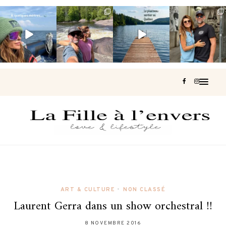
Voir une baleine
Les Laurentides,
Et si je te disais
Montréal, une
en photo, c’est
le Québec
qu’il existe un
très belle
impressionnant
version nature.
sentier où tu
...
surprise 🇨🇦
🐋
...
...
127
37
J’ai
...
203
51
313
47
446
33
ART & CULTURE
•
NON CLASSÉ
Laurent Gerra dans un show orchestral !!
8 NOVEMBRE 2016