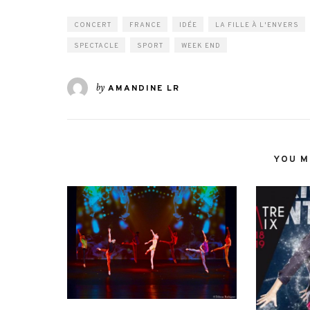
CONCERT
FRANCE
IDÉE
LA FILLE À L'ENVERS
SPECTACLE
SPORT
WEEK END
by
AMANDINE LR
YOU MI