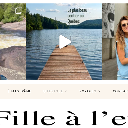
bec version
Et si je te disais qu’il existe un sentier où
Montréal, un
tu
...
127
37
7
ÉTATS D’ÂME
LIFESTYLE
VOYAGES
CONTAC