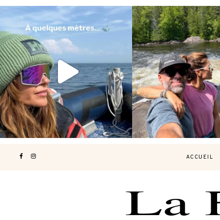
Voir une baleine en photo, c’est
Les Laurentides, le Qué
impressionnant 🐋
...
nature.
...
203
51
314
4
ACCUEIL