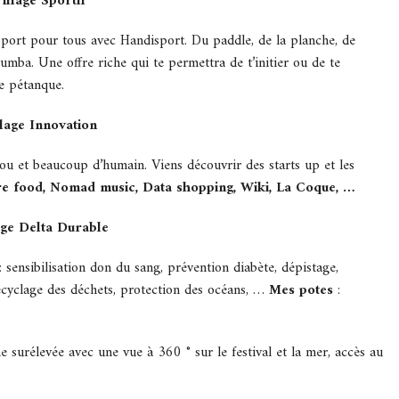
illage Sportif
sport pour tous avec Handisport. Du paddle, de la planche, de
 zumba. Une offre riche qui te permettra de t’initier ou de te
e pétanque.
llage Innovation
 fou et beaucoup d’humain. Viens découvrir des starts up et les
re food, Nomad music, Data shopping, Wiki, La Coque, …
age Delta Durable
: sensibilisation don du sang, prévention diabète, dépistage,
ecyclage des déchets, protection des océans, …
Mes potes
:
 surélevée avec une vue à 360 ° sur le festival et la mer, accès au