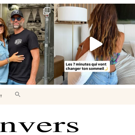
e très belle surprise 🇨🇦
Le sommeil est essentiel à notre bien-
être… et
...
J’ai
...
102
14
450
33
T