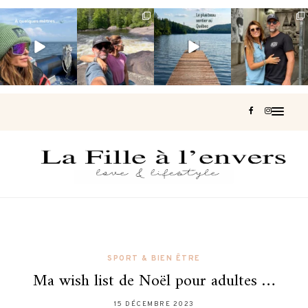
Voir une baleine
Les Laurentides,
Et si je te disais
Montréal, une
en photo, c’est
le Québec
qu’il existe un
très belle
impressionnant
version nature.
sentier où tu
...
surprise 🇨🇦
🐋
...
...
127
37
J’ai
...
203
51
313
47
446
33
SPORT & BIEN ÊTRE
Ma wish list de Noël pour adultes …
15 DÉCEMBRE 2023