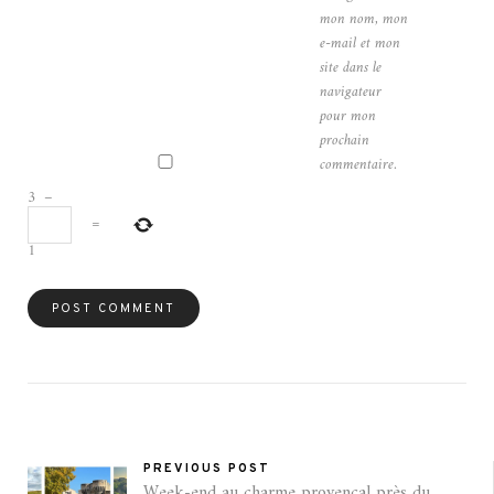
mon nom, mon
e-mail et mon
site dans le
navigateur
pour mon
prochain
commentaire.
3
−
=
1
PREVIOUS POST
Week-end au charme provençal près du