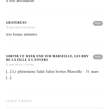
à voir absolument
GRATEREAU
Reply
30 mars 2016 at 10 h 40 min
tres bonne initiative
SORTIR CE WEEK END SUR MARSEILLE, LES RDV
Reply
DE LA FILLE À L'ENVERS
31 mars 2016 at 7 h 24 min
[…] Le phénomène Salut Salon Sorties Marseille · 31 mars
[…]
LEAVE A REPLY