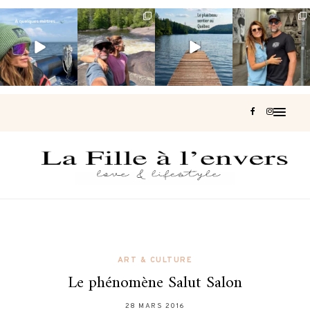
Voir une baleine
Les Laurentides,
Et si je te disais
Montréal, une
en photo, c’est
le Québec
qu’il existe un
très belle
impressionnant
version nature.
sentier où tu
...
surprise 🇨🇦
🐋
...
...
127
37
J’ai
...
203
51
313
47
446
33
ART & CULTURE
Le phénomène Salut Salon
28 MARS 2016