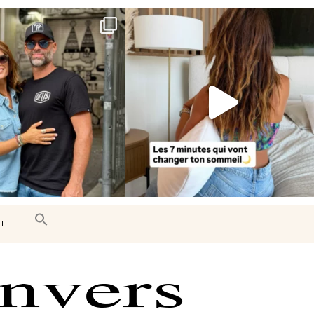
e très belle surprise 🇨🇦
Le sommeil est essentiel à notre bien-
être… et
...
J’ai
...
102
14
450
33
T