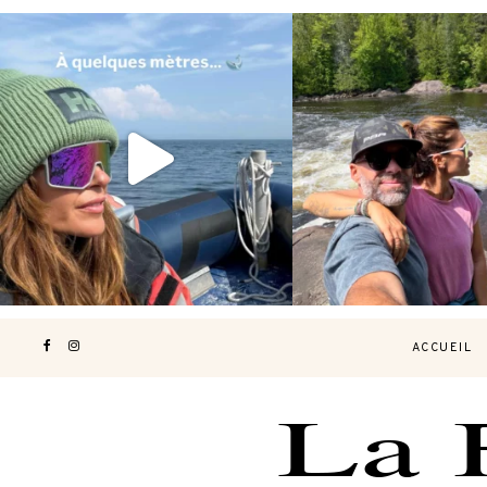
Voir une baleine en photo, c’est
Les Laurentides, le Qué
impressionnant 🐋
...
nature.
...
203
51
314
4
ACCUEIL