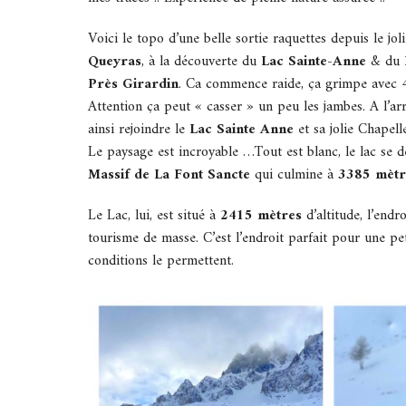
Voici le topo d’une belle sortie raquettes depuis le jol
Queyras
, à la découverte du
Lac Sainte-Anne
& du
Près Girardin
. Ca commence raide, ça grimpe avec 4
Attention ça peut « casser » un peu les jambes. A l’arr
ainsi rejoindre le
Lac Sainte Anne
et sa jolie Chapell
Le paysage est incroyable …Tout est blanc, le lac se 
Massif de La Font Sancte
qui culmine à
3385 mèt
Le Lac, lui, est situé à
2415 mètres
d’altitude, l’endr
tourisme de masse. C’est l’endroit parfait pour une pet
conditions le permettent.