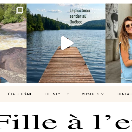
bec version
Et si je te disais qu’il existe un sentier où
Montréal, un
tu
...
127
37
7
ÉTATS D’ÂME
LIFESTYLE
VOYAGES
CONTAC