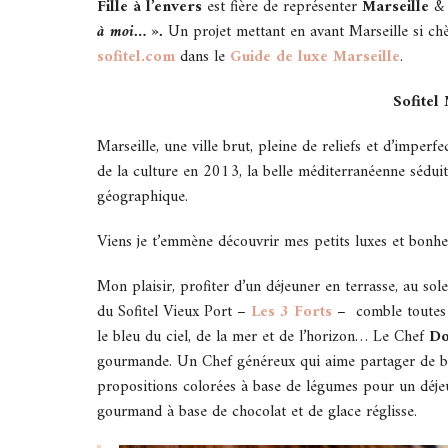
Fille à l’envers
est fière de représenter
Marseille
& 
à moi… ».
Un projet
mettant en avant Marseille si ch
sofitel.com
dans le
Guide de luxe Marseille
.
Sofitel
Marseille, une ville brut, pleine de reliefs et d’imper
de la culture en 2013, la belle méditerranéenne séduit
géographique.
Viens je t’emmène découvrir mes petits luxes et bonhe
Mon plaisir, profiter d’un déjeuner en terrasse, au so
du Sofitel Vieux Port –
Les 3 Forts
– comble toutes 
le bleu du ciel, de la mer et de l’horizon… Le Chef
Do
gourmande. Un Chef généreux qui aime partager de bell
propositions colorées à base de légumes pour un déjeun
gourmand à base de chocolat et de glace réglisse.