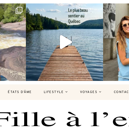
bec version
Et si je te disais qu’il existe un sentier où
Montréal, un
tu
...
127
37
7
ÉTATS D’ÂME
LIFESTYLE
VOYAGES
CONTAC