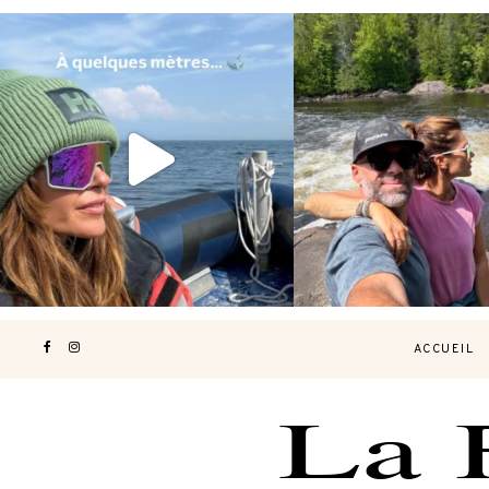
Voir une baleine en photo, c’est
Les Laurentides, le Qué
impressionnant 🐋
...
nature.
...
203
51
313
4
ACCUEIL