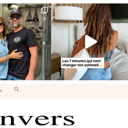
e très belle surprise 🇨🇦
Le sommeil est essentiel à notre bien-
être… et
...
J’ai
...
102
14
446
33
T