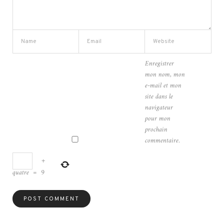
Enregistrer
mon nom, mon
e-mail et mon
site dans le
navigateur
pour mon
prochain
commentaire.
+
quatre
=
9