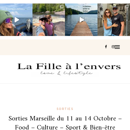
Voir une baleine
Les Laurentides,
Et si je te disais
Montréal, une
en photo, c’est
le Québec
qu’il existe un
très belle
impressionnant
version nature.
sentier où tu
...
surprise 🇨🇦
🐋
...
...
126
37
J’ai
...
190
49
308
47
442
33
SORTIES
Sorties Marseille du 11 au 14 Octobre –
Food – Culture – Sport & Bien-être