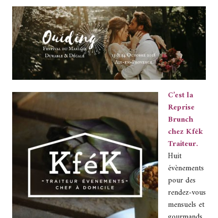
C’est la
Reprise
Brunch
chez Kfék
Traiteur.
Huit
évènements
pour des
rendez-vous
mensuels et
gourmands