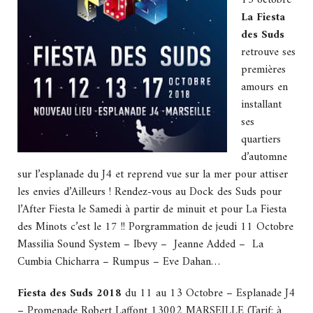
13 octobre
La Fiesta
des Suds
retrouve ses
premières
amours en
installant
ses
quartiers
d’automne
sur l’esplanade du J4 et reprend vue sur la mer pour attiser
les envies d’Ailleurs ! Rendez-vous au Dock des Suds pour
l’After Fiesta le Samedi à partir de minuit et pour La Fiesta
des Minots c’est le 17 !! Porgrammation de jeudi 11 Octobre
Massilia Sound System – Ibevy – Jeanne Added – La
Cumbia Chicharra – Rumpus – Eve Dahan…
Fiesta des Suds 2018
du 11 au 13 Octobre – Esplanade J4
– Promenade Robert Laffont 13002 MARSEILLE (Tarif: à