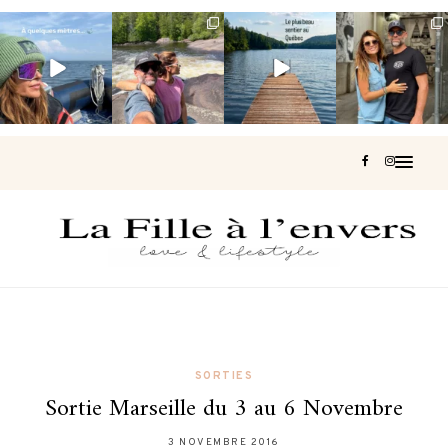
Voir une baleine
Les Laurentides,
Et si je te disais
Montréal, une
en photo, c’est
le Québec
qu’il existe un
très belle
impressionnant
version nature.
sentier où tu
...
surprise 🇨🇦
🐋
...
...
128
37
J’ai
...
211
52
322
47
453
33
SORTIES
Sortie Marseille du 3 au 6 Novembre
3 NOVEMBRE 2016