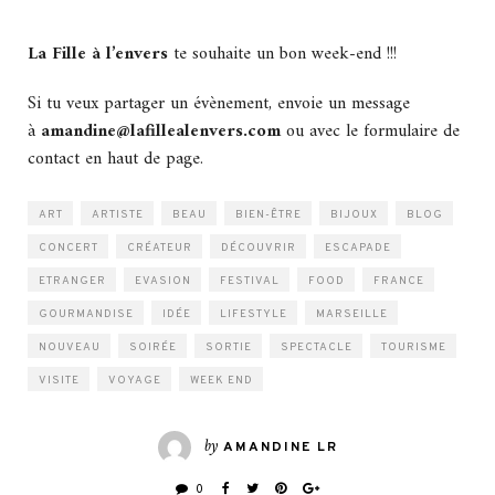
La Fille à l’envers
te souhaite un bon week-end !!!
Si tu veux partager un évènement, envoie un message
à
amandine@lafillealenvers.com
ou avec le formulaire de
contact en haut de page.
ART
ARTISTE
BEAU
BIEN-ÊTRE
BIJOUX
BLOG
CONCERT
CRÉATEUR
DÉCOUVRIR
ESCAPADE
ETRANGER
EVASION
FESTIVAL
FOOD
FRANCE
GOURMANDISE
IDÉE
LIFESTYLE
MARSEILLE
NOUVEAU
SOIRÉE
SORTIE
SPECTACLE
TOURISME
VISITE
VOYAGE
WEEK END
by
AMANDINE LR
0