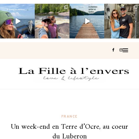
Voir une baleine
Les Laurentides,
Et si je te disais
Montréal, une
en photo, c’est
le Québec
qu’il existe un
très belle
impressionnant
version nature.
sentier où tu
...
surprise 🇨🇦
🐋
...
...
126
37
J’ai
...
190
49
308
47
442
33
FRANCE
Un week-end en Terre d’Ocre, au coeur
du Luberon