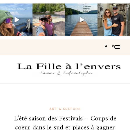
Voir une baleine
Les Laurentides,
Et si je te disais
Montréal, une
en photo, c’est
le Québec
qu’il existe un
très belle
impressionnant
version nature.
sentier où tu
...
surprise 🇨🇦
🐋
...
...
127
37
J’ai
...
199
51
311
47
444
33
ART & CULTURE
L’été saison des Festivals – Coups de
coeur dans le sud et places à gagner