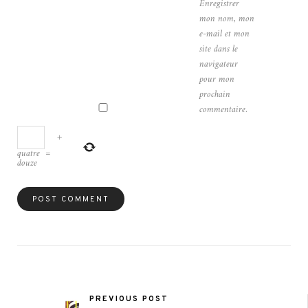
Enregistrer
mon nom, mon
e-mail et mon
site dans le
navigateur
pour mon
prochain
commentaire.
+
quatre
=
douze
PREVIOUS POST